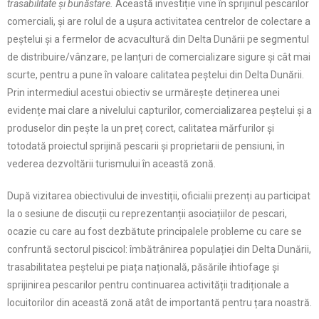
trasabilitate şi bunăstare.
Această investiție vine în sprijinul pescarilor
comerciali, şi are rolul de a ușura activitatea centrelor de colectare a
peștelui şi a fermelor de acvacultură din Delta Dunării pe segmentul
de distribuire/vânzare, pe lanțuri de comercializare sigure şi cât mai
scurte, pentru a pune în valoare calitatea peștelui din Delta Dunării.
Prin intermediul acestui obiectiv se urmărește deținerea unei
evidențe mai clare a nivelului capturilor, comercializarea peștelui și a
produselor din pește la un preț corect, calitatea mărfurilor și
totodată proiectul sprijină pescarii şi proprietarii de pensiuni, în
vederea dezvoltării turismului în această zonă.
După vizitarea obiectivului de investiții, oficialii prezenți au participat
la o sesiune de discuții cu reprezentanții asociațiilor de pescari,
ocazie cu care au fost dezbătute principalele probleme cu care se
confruntă sectorul piscicol: îmbătrânirea populației din Delta Dunării,
trasabilitatea peștelui pe piața națională, păsările ihtiofage și
sprijinirea pescarilor pentru continuarea activității tradiționale a
locuitorilor din această zonă atât de importantă pentru țara noastră.