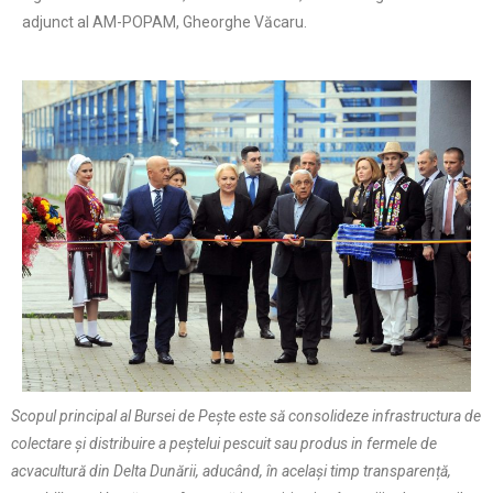
adjunct al AM-POPAM, Gheorghe Văcaru.
Scopul principal al Bursei de Pește este să consolideze infrastructura de
colectare şi distribuire a peștelui pescuit sau produs in fermele de
acvacultură din Delta Dunării, aducând, în același timp transparență,