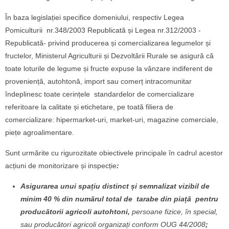
În baza legislației specifice domeniului, respectiv Legea
Pomiculturii nr.348/2003 Republicată și Legea nr.312/2003 -
Republicată- privind producerea și comercializarea legumelor și
fructelor, Ministerul Agriculturii și Dezvoltării Rurale se asigură că
toate loturile de legume și fructe expuse la vânzare indiferent de
proveniență, autohtonă, import sau comerț intracomunitar
îndeplinesc toate cerințele standardelor de comercializare
referitoare la calitate și etichetare, pe toată filiera de
comercializare: hipermarket-uri, market-uri, magazine comerciale,
piețe agroalimentare.
Sunt urmărite cu rigurozitate obiectivele principale în cadrul acestor
acțiuni de monitorizare și inspecție
:
Asigurarea unui spațiu distinct și semnalizat vizibil de
minim 40 % din numărul total de tarabe din piață pentru
producătorii agricoli autohtoni,
persoane fizice, în special,
sau producători agricoli organizați conform OUG 44/2008
;