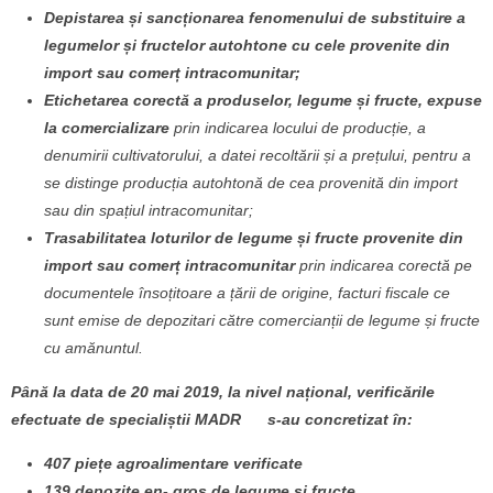
Depistarea și sancționarea fenomenului de substituire a
legumelor și fructelor autohtone cu cele provenite din
import sau comerț intracomunitar;
Etichetarea corectă a produselor, legume și fructe, expuse
la comercializare
prin indicarea locului de producție, a
denumirii cultivatorului, a datei recoltării și a prețului, pentru a
se distinge producția autohtonă de cea provenită din import
sau din spațiul intracomunitar;
Trasabilitatea loturilor de legume și fructe provenite din
import sau comerț intracomunitar
prin indicarea corectă pe
documentele însoțitoare a țării de origine, facturi fiscale ce
sunt emise de depozitari către comercianții de legume și fructe
cu amănuntul.
Până la data de 20 mai 2019, la nivel național, verificările
efectuate de specialiștii MADR s-au concretizat în:
407 piețe agroalimentare verificate
139 depozite en- gros de legume și fructe